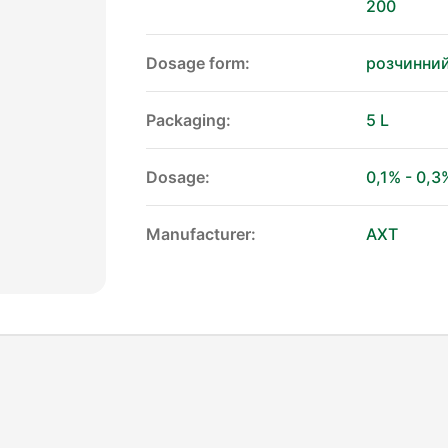
200
Dosage form:
розчинний
Packaging:
5 L
Dosage:
0,1% - 0,3
Manufacturer:
АХТ