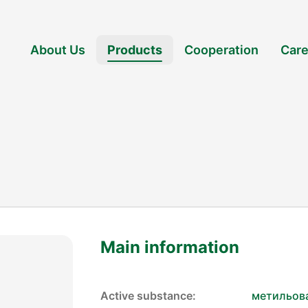
About Us
Products
Cooperation
Care
Main information
Active substance:
метильова