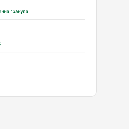
нна гранула
5