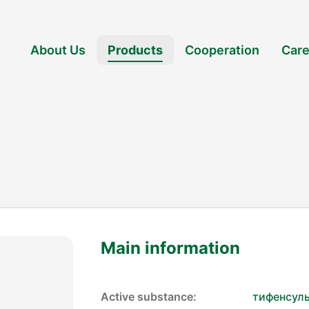
About Us
Products
Cooperation
Care
Main information
Active substance:
тифенсул