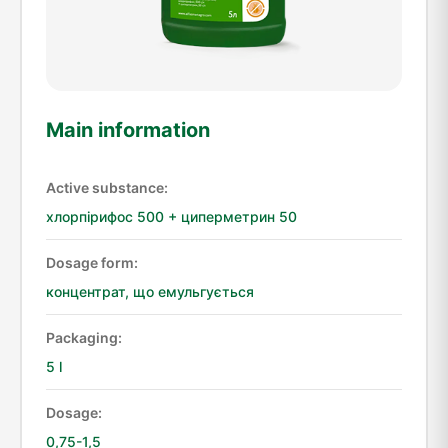
Main information
Active substance:
хлорпірифос 500 + циперметрин 50
Dosage form:
концентрат, що емульгується
Packaging:
5 l
Dosage:
0,75-1,5