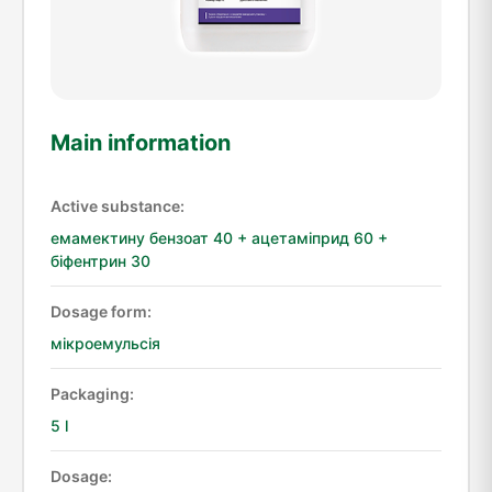
Main information
Active substance:
емамектину бензоат 40 + ацетаміприд 60 + 
біфентрин 30
Dosage form:
мікроемульсія
Packaging:
5 l
Dosage: