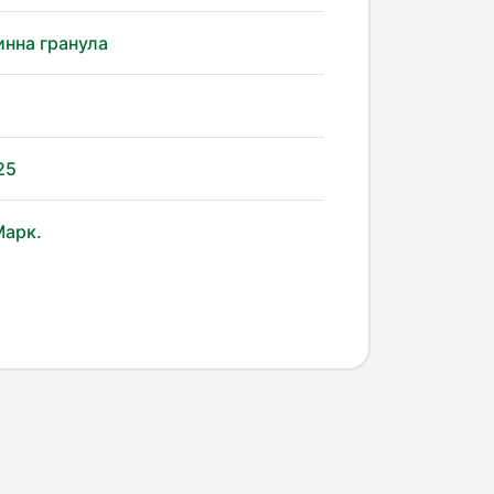
нна гранула
25
Марк.