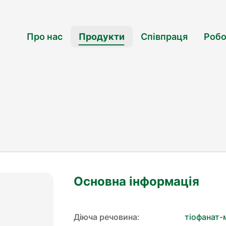
Про нас
Продукти
Співпраця
Робо
Основна інформація
Діюча речовина:
тіофанат-